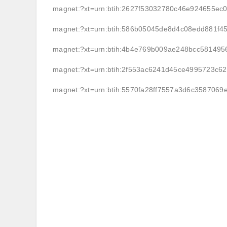
magnet:?xt=urn:btih:2627f53032780c46e924655ec
magnet:?xt=urn:btih:586b05045de8d4c08edd881f4
magnet:?xt=urn:btih:4b4e769b009ae248bcc58149
magnet:?xt=urn:btih:2f553ac6241d45ce4995723c6
magnet:?xt=urn:btih:5570fa28ff7557a3d6c3587069