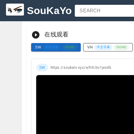
SouKaYo
SEARCH
在线观看
SW
VH
中文字幕
中文字幕
DONE
DONE
SW
https://soukatv.xyz/e/hhi3ic1jexdb