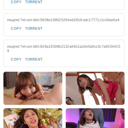
COPY
TORRENT
magnet:?xt=urn:btih:5608e189025204ed1f0cfcadc17771c1c48ae0e4
COPY
TORRENT
magnet:?xt=urn:btih:828a19309b2132a64d1a2de5a9cc3c7a9204415
9
COPY
TORRENT