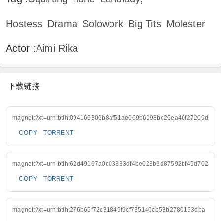
Hostess
Drama
Solowork
Big Tits
Molester
Actor
:
Aimi Rika
下载链接
magnet:?xt=urn:btih:094166306b8af51ae069b6098bc26ea46f27209d
COPY
TORRENT
magnet:?xt=urn:btih:62d49167a0c03333df4be023b3d87592bf45d702
COPY
TORRENT
magnet:?xt=urn:btih:276b65f72c31849f9cf735140cb53b2780153dba