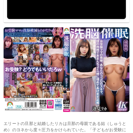
エリートの旦那と結婚したリカは旦那の母親である姑（しゅうと
め）のヨネから度々圧力をかけられていた。「子どもがお受験に