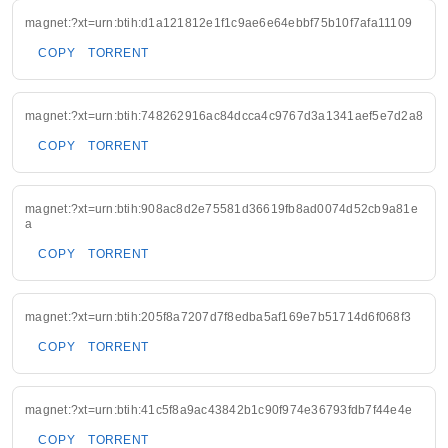
magnet:?xt=urn:btih:d1a121812e1f1c9ae6e64ebbf75b10f7afa11109
COPY
TORRENT
magnet:?xt=urn:btih:748262916ac84dcca4c9767d3a1341aef5e7d2a8
COPY
TORRENT
magnet:?xt=urn:btih:908ac8d2e75581d36619fb8ad0074d52cb9a81e
a
COPY
TORRENT
magnet:?xt=urn:btih:205f8a7207d7f8edba5af169e7b51714d6f068f3
COPY
TORRENT
magnet:?xt=urn:btih:41c5f8a9ac43842b1c90f974e36793fdb7f44e4e
COPY
TORRENT