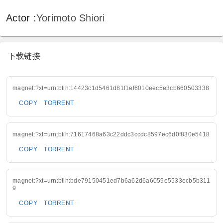
Actor
:
Yorimoto Shiori
下载链接
magnet:?xt=urn:btih:14423c1d5461d81f1ef6010eec5e3cb660503338
COPY
TORRENT
magnet:?xt=urn:btih:71617468a63c22ddc3ccdc8597ec6d0f830e5418
COPY
TORRENT
magnet:?xt=urn:btih:bde79150451ed7b6a62d6a6059e5533ecb5b311
9
COPY
TORRENT