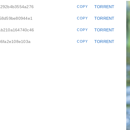
8e292b4b3554a276
TORRENT
COPY
758d59be80944e1
TORRENT
COPY
bab210a164740c46
TORRENT
COPY
186fa2e108e103a
TORRENT
COPY