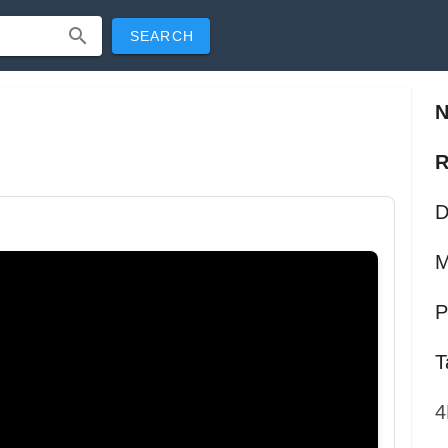
SEARCH
R
D
M
P
T
4