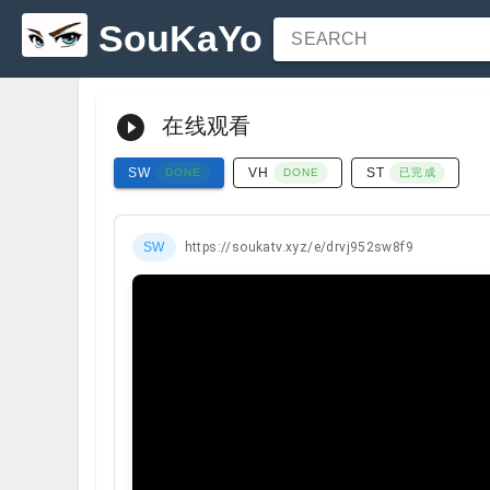
SouKaYo
SEARCH
在线观看
SW
VH
ST
已完成
DONE
DONE
SW
https://soukatv.xyz/e/drvj952sw8f9