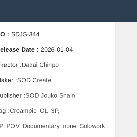
NO
:
SDJS-344
elease Date
:
2026-01-04
irector
:
Dazai Chinpo
aker
:
SOD Create
ublisher
:
SOD Jouko Shain
ag
:
Creampie
OL
3P,
P
POV
Documentary
none
Solowork