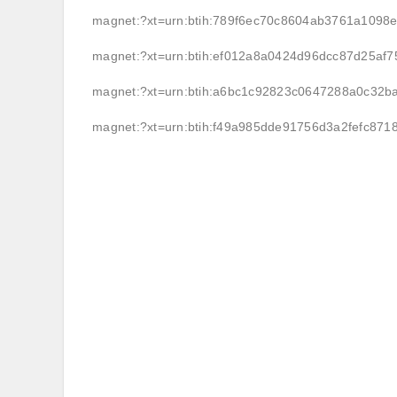
magnet:?xt=urn:btih:789f6ec70c8604ab3761a109
magnet:?xt=urn:btih:ef012a8a0424d96dcc87d25af
magnet:?xt=urn:btih:a6bc1c92823c0647288a0c32
magnet:?xt=urn:btih:f49a985dde91756d3a2fefc87